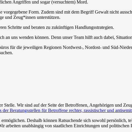
lichen Angriffen und sogar (versuchtem) Mord.
eine vorgegebene Form. Zudem sind mit dem Begriff Gewalt nicht aussch
ige und Zeug*innen unterstützen.
eren Schritte und beraten zu zukünftigen Handlungsstrategien.
 sich an uns wenden können. Denn unser Team hilft auch dabei, Situatio
albüros für die jeweiligen Regionen Nordwest-, Nordost- und Süd-Nied
suchen.
er Stelle. Wir sind auf der Seite der Betroffenen, Angehörigen und Zeu
 der Beratungsstellen für Betroffene rechter, rassistischer und antise
 zu ermöglichen. Deshalb können Ratsuchende sich sowohl persönlich, 
ir arbeiten unabhängig von staatlichen Einrichtungen und politischen P