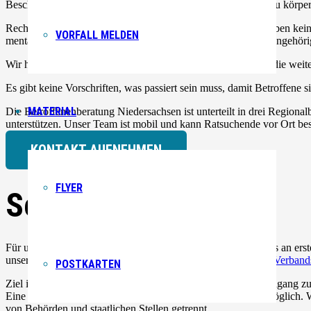
Beschimpfungen, Beleidigungen und Spuckattacken bis hin zu körper
Rechte, rassistische und antisemitische An- und Übergriffe haben k
VORFALL MELDEN
mentale Angriffe sind Übergriffe, bei denen wir Betroffene, Angehör
Wir helfen bei der Bewältigung der Erlebnisse, wir begleiten die weit
Es gibt keine Vorschriften, was passiert sein muss, damit Betroffene
MATERIAL
Die Betroffenenberatung Niedersachsen ist unterteilt in drei Region
unterstützen. Unser Team ist mobil und kann Ratsuchende vor Ort be
KONTAKT AUFNEHMEN
FLYER
Selbstverständnis
Für unser Team stehen die Bedürfnisse der Ratsuchenden stets an erst
unser Handeln orientieren sich an den
Qualitätsstandards des Verbands
POSTKARTEN
Ziel ist es, Betroffenen einen möglichst niedrigschwelligen Zugang
Eine Beratung ist zudem ohne gültige Aufenthaltserlaubnis möglich. W
von Behörden und staatlichen Stellen getrennt.