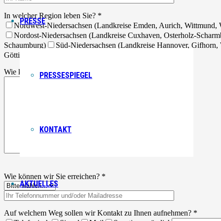
In welcher Region leben Sie?
*
PRESSE
Nordwest-Niedersachsen (Landkreise Emden, Aurich, Wittmund, W
Nordost-Niedersachsen (Landkreise Cuxhaven, Osterholz-Scharm
Schaumburg)
Süd-Niedersachsen (Landkreise Hannover, Gifhorn, W
Göttingen )
Weiß ich nicht/keine Angabe
Wie können wir Ihnen helfen?
PRESSESPIEGEL
KONTAKT
Wie können wir Sie erreichen?
*
AKTUELLES
Auf welchem Weg sollen wir Kontakt zu Ihnen aufnehmen?
*