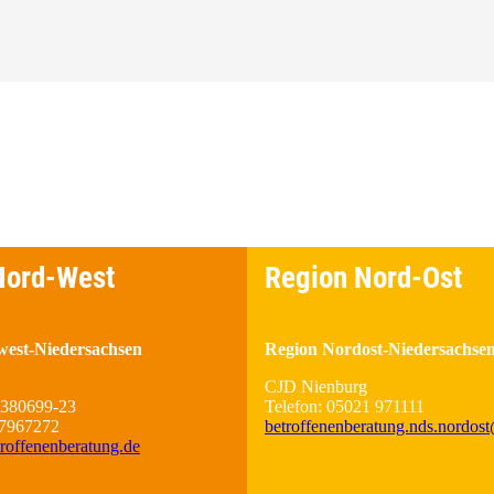
Nord-West
Region Nord-Ost
est-Niedersachsen
Region Nordost-Niedersachse
CJD Nienburg
 380699-23
Telefon: 05021 971111
37967272
betroffenenberatung.nds.nordos
offenenberatung.de