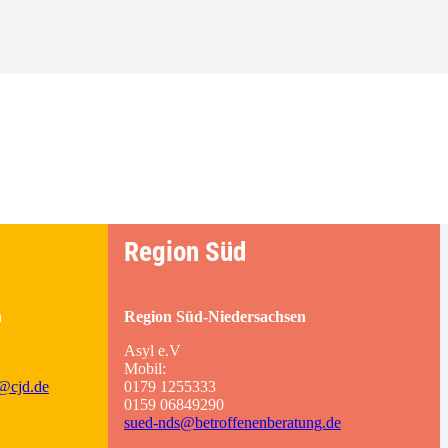
Region Süd
n
Region Süd-Niedersachsen
Asyl e.V
Mobil:
t@cjd.de
0179 1255333
0159 06849290
sued-nds@betroffenenberatung.de