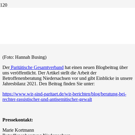
Neuer Blogbeitrag über
Betroffenenberatung
28. February 2022
(Foto: Hannah Busing)
Der
Paritätische Gesamtverband
hat einen neuen Blogbeitrag über
uns veröffentlicht. Der Artikel stellt die Arbeit der
Betroffenenberatung Niedersachsen vor und gibt Einblicke in unsere
Jahresbilanz 2021. Den Beitrag finden Sie unter:
https://www.wir-sind-paritaet.de/wir-berichten/blog/beratung-bei-
rechter-rassistischer-und-antisemitischer-gewalt
Pressekontakt:
Marie Kortmann