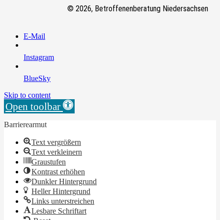
© 2026, Betroffenenberatung Niedersachsen
E-Mail
Instagram
BlueSky
Skip to content
Open toolbar
Barrierearmut
Text vergrößern
Text verkleinern
Graustufen
Kontrast erhöhen
Dunkler Hintergrund
Heller Hintergrund
Links unterstreichen
Lesbare Schriftart