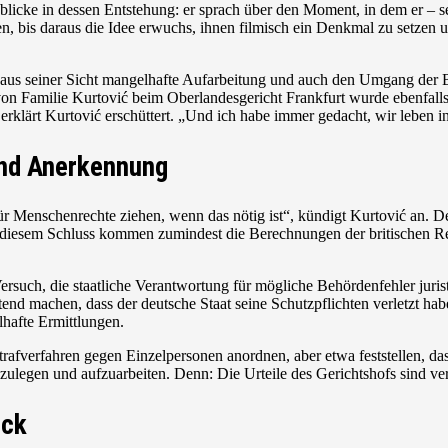
icke in dessen Entstehung: er sprach über den Moment, in dem er – s
, bis daraus die Idee erwuchs, ihnen filmisch ein Denkmal zu setzen
 aus seiner Sicht mangelhafte Aufarbeitung und auch den Umgang der 
on Familie Kurtović beim Oberlandesgericht Frankfurt wurde ebenfall
 erklärt Kurtović erschüttert.
„
Und ich habe immer gedacht, wir leben in
und Anerkennung
r Menschenrechte ziehen, wenn das nötig ist“, kündigt Kurtović an. De
 diesem Schluss kommen zumindest die Berechnungen der britischen 
Versuch, die staatliche Verantwortung für mögliche Behördenfehler juris
tend machen, dass der deutsche Staat seine Schutzpflichten verletzt h
lhafte Ermittlungen.
fverfahren gegen Einzelpersonen anordnen, aber etwa feststellen, dass 
ulegen und aufzuarbeiten. Denn: Die Urteile des Gerichtshofs sind verb
ück