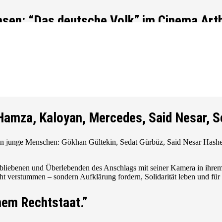
hsen: “Das deutsche Volk” im Cinema Art
 wir mit einer besonderen Jubiläumsveranstaltung im
Cinema Arth
eutsche Volk“ von Marcin Wierzchowski. Anschließend teilte Armi
ffs in Hanau im Jahr 2020.
Hamza, Kaloyan, Mercedes, Said Nesar, Se
eun junge Menschen: Gökhan Gültekin, Sedat Gürbüz, Said Nesar Hashe
rbliebenen und Überlebenden des Anschlags mit seiner Kamera in ihrem
cht verstummen – sondern Aufklärung fordern, Solidarität leben und für
nem Rechtstaat.”