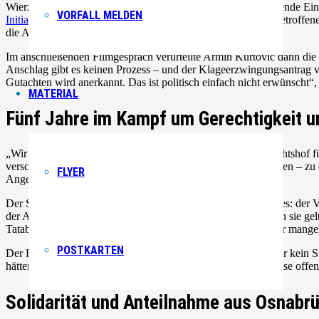
Wierzchowskis Videobotschaft am Ende des Films bot spannende Einbl
VORFALL MELDEN
Initiative 19. Februar
und den ersten Begegnungen mit den Betroffenen
die Angehörigen selbst nachzuzeichnen.
Im anschließenden Filmgespräch verurteilte Armin Kurtović dann die
Anschlag gibt es keinen Prozess – und der Klageerzwingungsantrag v
Gutachten wird anerkannt. Das ist politisch einfach nicht erwünscht
“
,
MATERIAL
Fünf Jahre im Kampf um Gerechtigkeit 
„Wir werden bis nach Straßburg, vor den Europäischen Gerichtshof fü
verschlossen gewesen, könnte sein Sohn womöglich noch leben – zu
FLYER
Angehörigen agierte.
Der Schritt nach Straßburg wäre für die Familie vor allem eines: der 
der Angehörigen nicht ausreichend getan haben. Hier möchten sie gel
Tatabend nicht funktionierende polizeiliche Notrufsystem oder mange
POSTKARTEN
Der Europäische Gerichtshof für Menschenrechte könnte zwar kein Stra
hätten, und damit den Druck erhöhen, strukturelle Versäumnisse offenz
Solidarität und Anteilnahme aus Osnabr