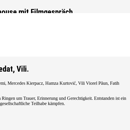
house mit Filmgespräch
ouse
in Osnabrück gewürdigt haben: Im Rahmen der
n Kurtović, Vater des ermordeten Hamza Kurtović, seine
dat, Vili.
mi, Mercedes Kierpacz, Hamza Kurtović, Vili Viorel Păun, Fatih
 Ringen um Trauer, Erinnerung und Gerechtigkeit. Entstanden ist ein
 gesellschaftliche Teilhabe kämpfen.