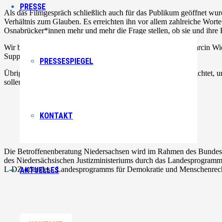
PRESSE
Als das Filmgespräch schlie
ßlich auch für das Publikum geöffnet wurd
Verhältnis zum Glauben.
Es erreichten ihn vor allem zahlreiche Wort
Osnabrücker*innen mehr und mehr die Frage stellen, ob sie und ihre F
Wir bedanken uns in erster Linie bei Familie Kurtovi
ć und Marcin Wie
Support unserer kleinen Jubiläumsveranstaltung
PRESSESPIEGEL
Übrigens: Bei
Commonsplace
wurde ein Spendenpool eingerichtet, um
sollen.
KONTAKT
Die Betroffenenberatung Niedersachsen wird im Rahmen des Bundes
des Niedersächsischen Justizministeriums durch das Landesprogramm
L-DZ oder des „Landesprogramms für Demokratie und Menschenrechte“
AKTUELLES