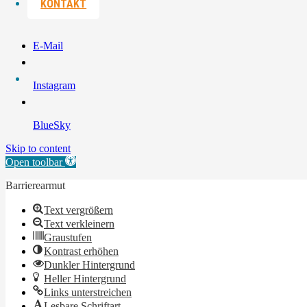
KONTAKT
E-Mail
Instagram
BlueSky
Skip to content
Open toolbar
Barrierearmut
Text vergrößern
Text verkleinern
Graustufen
Kontrast erhöhen
Dunkler Hintergrund
Heller Hintergrund
Links unterstreichen
Lesbare Schriftart