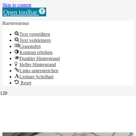
Skip to content
Open toolbar
Barrierearmut
Text vergrößern
Text verkleinern
Graustufen
Kontrast erhöhen
Dunkler Hintergrund
Heller Hintergrund
Links unterstreichen
Lesbare Schriftart
Reset
Landesweite Infokampagne für Opfer
rechter Gewalt
16. January 2023